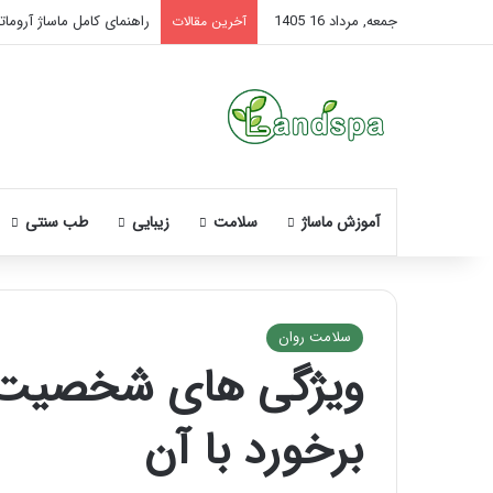
جمعه, مرداد 16 1405
راهنمای کامل ماساژ آروماتر
آخرین مقالات
آموزش ماساژ
سلامت
زیبایی
طب سنتی
سلامت روان
ویژگی های شخصیت ک
نحوه
ماساژ
برخورد با آن
صورت
بعد
از