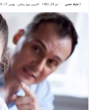
عارفه نجمی
تیر 24, 1402
تزریق
آخرین بروز رسانی : بهمن 17, 1402
چربی؛
تیر 28, 1404
بایدها
نحوه ماساژ صورت بع
و
بایدها و نبایدهای آن
نبایدهای
آن!