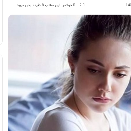
2
خواندن این مطلب 8 دقیقه زمان میبرد
د از تزریق چربی؛
مهر 8, 1404
!
آموزش شکستن قولنج در خانه