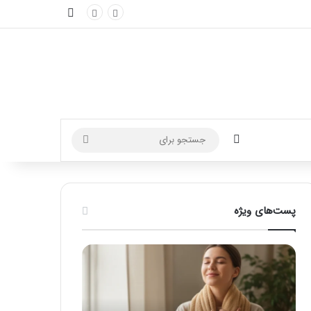
نوارکناری
تغییر پوسته
جستجو
برای
پست‌های ویژه
ماساژ
راهنمای
برای
کامل
بهبود
آموزش
تمرکز
ماساژ
ذهنی؛
لب