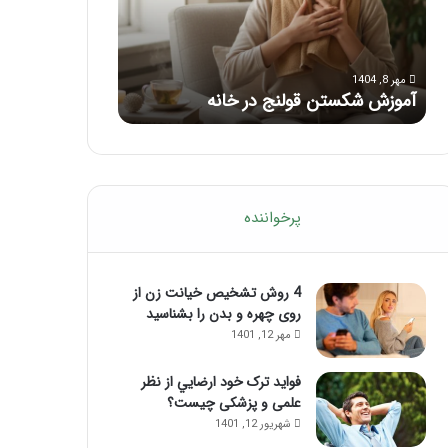
با
بعد
این
از
مرداد 6, 1404
مرداد 5, 1404
ماساژ
تزریق
ماساژ برای بهبود تمرکز ذهنی؛ با این
راهنمای کامل آم
حواس‌جمع
ژل
ماساژ حواس‌جمع شوید!
تزریق ژل
شوید!
پرخواننده
4 روش تشخیص خیانت زن از
روی چهره و بدن را بشناسید
مهر 12, 1401
فواید ترک خود ارضايي از نظر
علمی و پزشکی چیست؟
شهریور 12, 1401