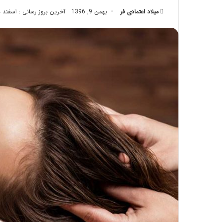
تزریق
میلاد اعتمادی فر
بهمن 9, 1396
آخرین بروز رسانی : اسفند 14, 1402
چربی؛
تیر 28, 1404
بایدها
نحوه ماساژ صورت بع
و
بایدها و نبایدهای آن
نبایدهای
آن!