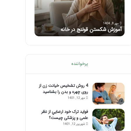
با
بعد
این
از
مرداد 6, 1404
مرداد 5, 1404
ماساژ
تزریق
ماساژ برای بهبود تمرکز ذهنی؛ با این
راهنمای کامل آم
حواس‌جمع
ژل
ماساژ حواس‌جمع شوید!
تزریق ژل
شوید!
پرخواننده
4 روش تشخیص خیانت زن از
روی چهره و بدن را بشناسید
مهر 12, 1401
فواید ترک خود ارضايي از نظر
علمی و پزشکی چیست؟
شهریور 12, 1401