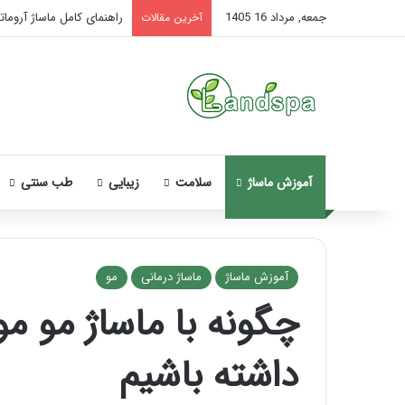
جمعه, مرداد 16 1405
راهنمای کامل ماساژ آروماتر
آخرین مقالات
آموزش ماساژ
سلامت
زیبایی
طب سنتی
آموزش ماساژ
ماساژ درمانی
مو
چگونه با ماساژ مو م
نحوه
ماساژ
داشته باشیم
صورت
بعد
از