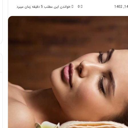
0
خواندن این مطلب 5 دقیقه زمان میبرد
د از تزریق چربی؛
مهر 8, 1404
!
آموزش شکستن قولنج در خانه