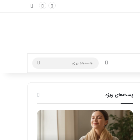
نوارکناری
تغییر پوسته
جستجو
برای
پست‌های ویژه
ماساژ
راهنمای
برای
کامل
بهبود
آموزش
تمرکز
ماساژ
ذهنی؛
لب