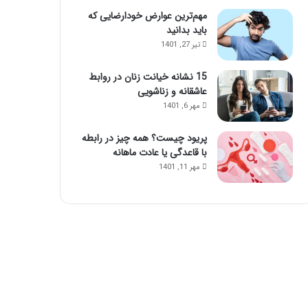
ا
ا
مهم‌ترین عوارض خودارضایی که
ی
ز
باید بدانید
ن
ت
تیر 27, 1401
م
ز
ا
ر
15 نشانه خیانت زنان در روابط
س
ی
عاشقانه و زناشویی
ا
ق
مهر 6, 1401
ژ
ژ
ح
ل
پریود چیست؟ همه چیز در رابطه
و
با قاعدگی یا عادت ماهانه
ا
س‌
مهر 11, 1401
ج
م
ع
ش
و
ی
د
!