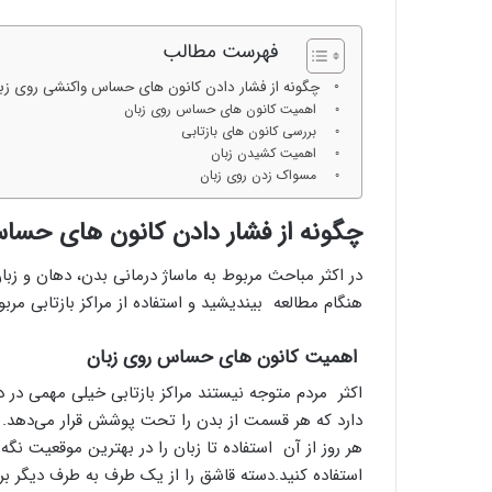
ا
س
فهرست مطالب
تیر 28, 1404
ا
نحوه ماساژ صورت بع
چگونه از فشار دادن کانون های حساس واکنشی روی زبان
ژ
بایدها و نبایدهای آن
اهمیت کانون های حساس روی زبان
ص
بررسی کانون های بازتابی
و
اهمیت کشیدن زبان
ر
مسواک زدن روی زبان
ت
ب
چگونه از فشار دادن کانون های حساس
ع
د
در اکثر مباحث مربوط به ماساژ درمانی بدن، دهان و زبا
ا
ز
هنگام مطالعه بیندیشید و استفاده از مراکز بازتابی مربو
ت
ز
اهمیت کانون های حساس روی زبان
ر
ی
اکثر مردم متوجه نیستند مراکز بازتابی خیلی مهمی در 
ق
دارد که هر قسمت از بدن را تحت پوشش قرار می‌دهد. 
چ
هر روز از آن استفاده تا زبان را در بهترین موقعیت نگه 
ر
استفاده کنید.دسته قاشق را از یک طرف به طرف دیگر بر
ب