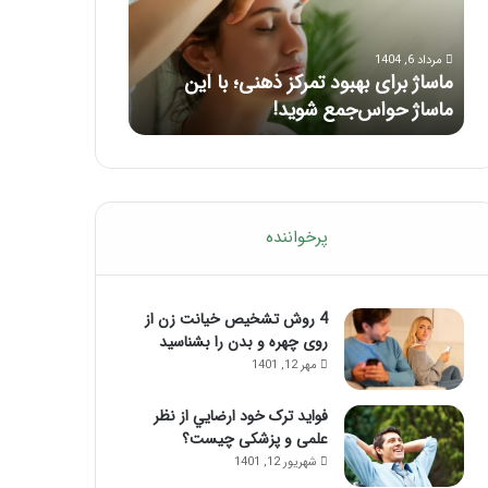
ب
ا
ر
ی
مرداد 6, 1404
مرداد 5, 1404
ا
ک
ماساژ برای بهبود تمرکز ذهنی؛ با این
راهنمای کامل آم
ی
ا
ماساژ حواس‌جمع شوید!
تزریق ژل
ب
م
ه
ل
ب
آ
و
م
د
و
ت
ز
پرخواننده
م
ش
ر
م
ک
ا
ز
4 روش تشخیص خیانت زن از
س
ذ
روی چهره و بدن را بشناسید
ا
ه
ژ
مهر 12, 1401
ن
ل
ی
ب
فواید ترک خود ارضايي از نظر
؛
ب
علمی و پزشکی چیست؟
ب
ع
شهریور 12, 1401
ا
د