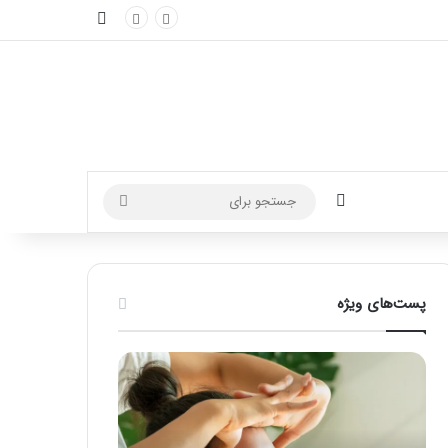
نوارکناری
تغییر پوسته
جستجو
برای
پست‌های ویژه
م
ر
ا
ا
س
ه
ا
ن
ژ
م