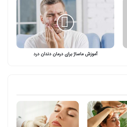
آ
م
و
ز
ش
م
ا
س
ا
آموزش ماساژ برای درمان دندان درد
ژ
ب
ر
ا
ی
د
ر
م
ا
ن
د
ن
د