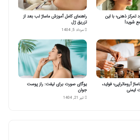
ا
ن
د تمرکز ذهنی؛ با این
راهنمای کامل آموزش ماساژ لب بعد از
د
ع شوید!
تزریق ژل
ر
مرداد 5, 1404
د
ساژ آروماتراپی؛ فواید،
یوگای صورت برای لیفت: راز پوست
ت ایمنی
جوان
تیر 21, 1404