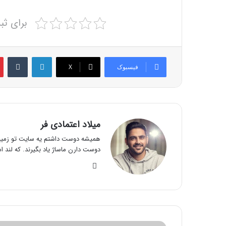
برای ثب
لینکدین
‫تامبلر
فیسبوک
X
میلاد اعتمادی فر
همیشه دوست داشتم یه سایت تو زمینه 
دوست دارن ماساژ یاد بگیرند. که لند ا
وبس
ای
ت