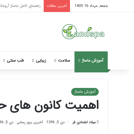
جمعه, مرداد 16 1405
تاثیر ماساژ بر افسردگی؛ با
آخرین مقالات
آموزش ماساژ
سلامت
زیبایی
طب سنتی
آموزش ماساژ
اهمیت کانون های ح
ن
ح
و
میلاد اعتمادی فر
دی 5, 1396
آخرین بروز رسانی : دی 5, 1396
ه
م