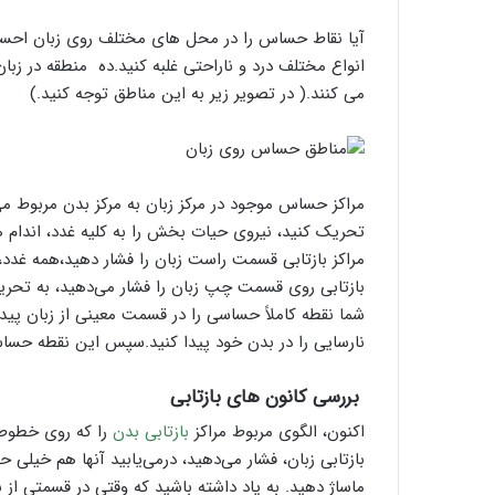
ی
؛
آیا نقاط حساس را در محل های مختلف روی زبان احساس م
ب
انواع مختلف درد و ناراحتی غلبه کنید.ده منطقه در زبان
ا
می کنند.( در تصویر زیر به این مناطق توجه کنید.)
ی
د
ه
ا
و
مراکز حساس موجود در مرکز زبان به مرکز بدن مربوط می‌
ن
تحریک کنید، نیروی حیات بخش را به کلیه غدد، اندام ها
ب
مراکز بازتابی قسمت راست زبان را فشار دهید،همه غد
ا
بازتابی روی قسمت چپ زبان را فشار می‌دهید، به تحر
ی
شما نقطه کاملاً حساسی را در قسمت معینی از زبان پیدا
د
ه
نارسایی را در بدن خود پیدا کنید.سپس این نقطه حساس را فشار
ا
ی
بررسی کانون های بازتابی
آ
اکنون، الگوی مربوط مراکز
بازتابی بدن
را که روی خطوط م
ن
!
بازتابی زبان، فشار می‌دهید، درمی‌یابید آنها هم خیل
ماساژ دهید. به یاد داشته باشید که وقتی در قسمتی ا