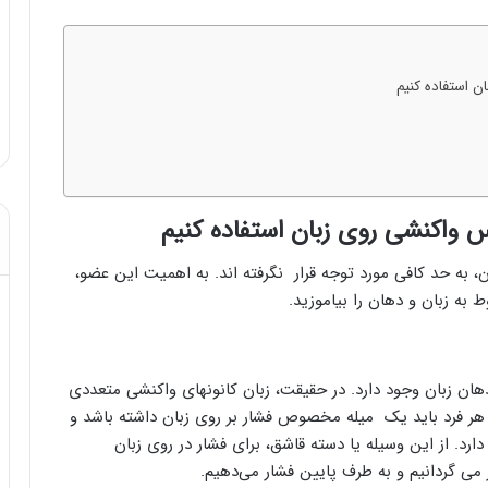
ش
ک
س
د از تزریق چربی؛
 استفاده کنیم
ت
مهر 8, 1404
!
آموزش شکستن قولنج در خانه
ن
ق
و
ل
ن
 واکنشی روی زبان استفاده کنیم
ج
د
ن، به حد کافی مورد توجه قرار نگرفته اند. به اهمیت این عضو،
ر
خ
ط به زبان و دهان را بیاموزید.
ا
ن
ه
دهان زبان وجود دارد. در حقیقت، زبان کانونهای واکنشی متعددی
هر فرد باید یک میله مخصوص فشار بر روی زبان داشته باشد و
دارد. از این وسیله یا دسته قاشق، برای فشار در روی زبان
 می گردانیم و به طرف پایین فشار می‌دهیم.