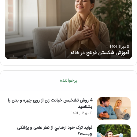
ا
ا
س
ه
ا
ن
ژ
م
ب
ا
ر
ی
ا
ک
ی
ا
مرداد 6, 1404
ماساژ برای بهبود تمرکز ذهنی؛ با این ماساژ حواس‌جمع شوید!
ر
ب
م
ه
ل
ب
آ
و
م
د
و
پرخواننده
ت
ز
م
ش
ر
م
4 روش تشخیص خیانت زن از روی چهره و بدن را
ک
ا
بشناسید
ز
س
مهر 12, 1401
ذ
ا
ه
ژ
فواید ترک خود ارضايي از نظر علمی و پزشکی
ن
ل
چیست؟
ی
ب