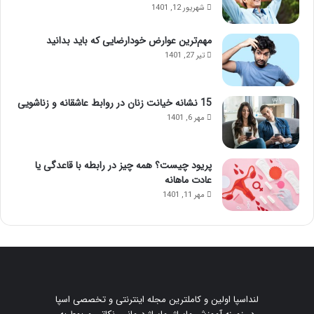
شهریور 12, 1401
؛
ب
ب
ع
مهم‌ترین عوارض خودارضایی که باید بدانید
ا
د
تیر 27, 1401
ا
ا
ی
ز
ن
ت
م
ز
15 نشانه خیانت زنان در روابط عاشقانه و زناشویی
ا
ر
مهر 6, 1401
س
ی
ا
ق
ژ
ژ
پریود چیست؟ همه چیز در رابطه با قاعدگی یا
ح
ل
عادت ماهانه
و
مهر 11, 1401
ا
س‌
ج
م
ع
ش
و
لنداسپا اولین و کاملترین مجله اینترنتی و تخصصی اسپا
ی