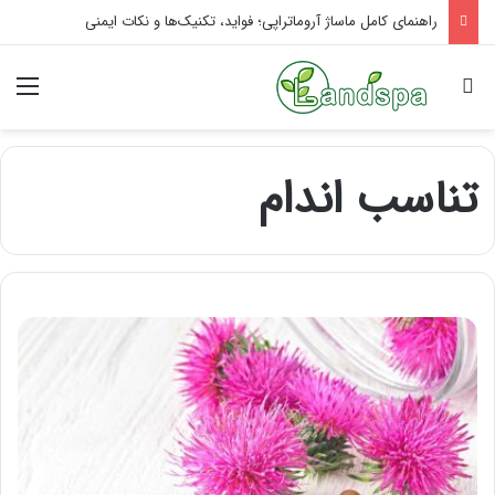
راهنمای کامل ماساژ آروماتراپی؛ فواید، تکنیک‌ها و نکات ایمنی
جستجو برای
منو
تناسب اندام