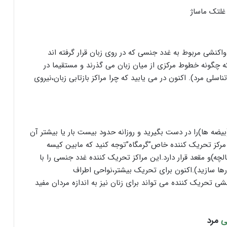
واکنشی مربوط به غدد جنسی که در روی زبان قرار گرفته اند
ار شماره ۱۶ نشان داده شده که چگونه خطوط مرکزی از میان زبان می گذرند و مستقیما در
سلی مرد). اکنون در می یابید که چرا مراکز بازتابی زبان،نیروی
یضه ها)را در دست بگیرید و روزانه حدود بیست بار یا بیشتر آن
مرکز تحریک کننده خاص”گرمگاه”توجه کنید که مابین کیسه
چه)و مقعد قرار دارد.این مراکز تحریک کننده غدد جنسی را با
و متناوب ۵بار فشار دهید(و رها سازید).اکنون برای تحریک بیشتر،نواحی اطراف
شی تحریک کننده می تواند برای زنان نیز به اندازه مردان مفید
ی
مرد