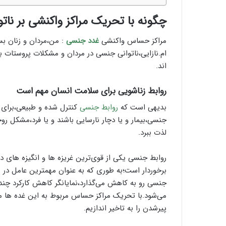
ی
؛
چگونه با تحریک مراکز واکنشی بر نات
ب
ا
مراکز حساس واکنشی
غدد جنسی
: من،مردان و زنان بس
ی
ام.نازایی،ناتوانی جنسی در مردان و مشکلات پروستات با
د
اند.
ه
ا
روابط زناشویی برای سلامت انسان مهم است
و
ن
بدیهی است که
روابط جنسی
کنترل شده و طبیعی،برای 
ب
جنسی،بیمار و یا دچار نارسایی باشند و یا فرد،مشکل ر
ا
لذت ببرد.
ی
د
ه
روابط جنسی یکی از قوی‌ترین غریزه ها و انگیزه های د
ا
برخوردار است؛به طوری که به عنوان مهمترین عامل در 
ی
جنسی رو به کاهش می‌گذارد،نمایانگر کاهش کارکرد چن
آ
می‌شود.با تحریک مراکز حساس مربوط به این غده ها می
ن
!
پیرشدن را به تاخیر اندازیم.