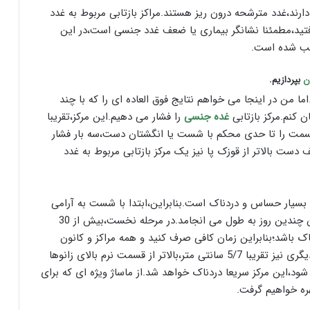
رند،غدد مترشحه درون ریز هستند.مراکز بازتابی مربوط به غدد
فتید،مطمئنا نشانگر بیماری یا ضعف غدد جنسی است،در این
سیب شده است.
ن
بپردازیم.
ا من در اینجا می خواهم نتایج فوق العاده ای را که با چند
ن کنم.مرکز بازتابی
غده جنسی
را فشار می دهیم.این مرکز،تقریبا
 قسمت را تا حدی محکم با شست یا انگشتان دست،سه بار فشار
دست بالاتر از قوزک پا نیز یک مرکز بازتابی مربوط به غدد
ا بسیار حساس و دردناک است.بنابراین،ابتدا با شست به آرامی
این مرکز را ماساژ دهید تا درد برطرف شود.احتمالا درمان چندین روز به طول می انجامد.در مرحله نخست،بیش از 30
ک باشد؛بنابراین زمان کافی صرف کنید و همه مراکز و کانون
های دردناک را ماساژ دهید.مرکز بازتابی بسیار حساس دیگری نیز تقریبا 5/7 سانتی متر،بالاتر از قسمت نرم بالای زانوها
ود،این مرکز سریعا دردناک خواهد شد.از ماساژ ویژه ای که برای
هره خواهیم گرفت.