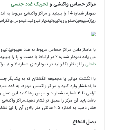
مراکز حساس واکنشی و
تحریک غدد جنسی
نمودار شماره 14 را ببینید و مراکز واکنشی م
ریز(هیپوفیز،صنوبری،تیروئید،پاراتیروئید،تیموس،پانکراس
با ماساژ دادن مراکز حساس مربوط به غدد هیپوفیز،تیرو
می یابد.نمودار شماره ۲ در ارتباط با دست و پا را ببینید.برای تحریک
داخلی
را از نظر بگذرانید.در نمودارهای شماره ۷ و ۸ مراکز حساس نزدیک به غدد و اندام های داخلی توجه کنید.
با انگشت میانی یا مجموعه انگشتان که به یکدیگر چسبا
دارند،فشار وارد کنید و مراکز واکنشی مربوط به غدد مترش
باشد،باید آن مرکز را عمیق تر فشار دهید.مراکز واکنشی
فشار دهید به اندازه ۲.۵ سانتی متر بالای آن را نیز فشار دهید.
بصل النخاع