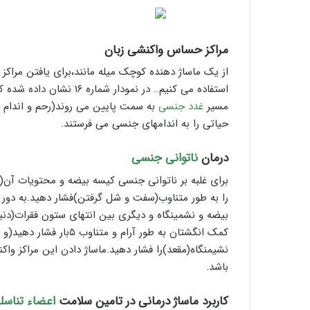
مراکز حساس واکنشی زبان
از یک ماساژ دهنده کوچک میله مانند،برای یافتن مراکز 
استفاده می کنیم.. در نمود
مسیر
غدد جنسی
به سمت پایین می روند(رحم و اندام تنا
حیاتی را به اندامهای جنسی می فرستند.
درمان
ناتوانی جنسی
برای غلبه بر ناتوانی جنسی کیسه بیضه و محتویات آن(ب
را به طور متناوب(سفت و شل گرفتن)فشار دهید.به دور 
بیضه و نشمینگاه و دیگری بین انتهای ستون فقرات(دنبال
کمک انگشتان به طور آرام 
نشیمنگاه(مقعد)را فشار دهید.ماساژ دادن این مراکز واکن
باشد.
کاربرد ماساژ درمانی در تامین سلامت
اعضاء تناسل