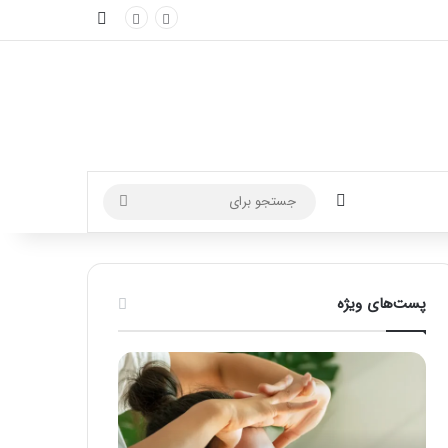
نوارکناری
تغییر پوسته
جستجو
برای
پست‌های ویژه
ر
ا
ه
ن
م