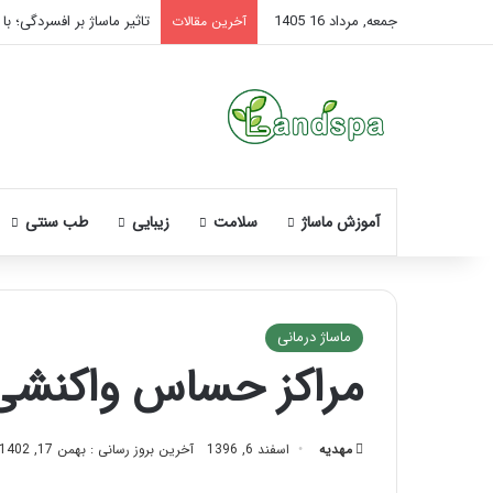
جمعه, مرداد 16 1405
تاثیر ماساژ بر افسردگی؛ با
آخرین مقالات
آموزش ماساژ
سلامت
زیبایی
طب سنتی
ماساژ درمانی
مراکز حساس واکنش
ن
ح
و
مهدیه
اسفند 6, 1396
آخرین بروز رسانی : بهمن 17, 1402
ه
م