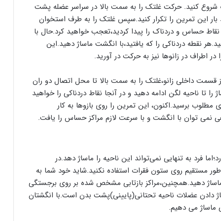
زک شروع کنید. حرکت غلتک را به سمت بالا در سراسر عضله پشت
 بار این تمرین را تکرار کنید.سپس غلتک را به طرف استخوان
 نقاط حساس و دردناک را پیدا کردید،تعجب خواهید کرد.حال با
.هر نقطه دردناکی را که یافتید،با انگشت ماساژ دهید.این
 اطراف در زانوها نیز به حرکت در آورید.
ز قسمت داخلی زانو،غلتک را به سمت بالا تا محل اتصال دو ران
ا تا ناحیه لگن ادامه دهید و در آنجا نقاط دردناکی را خواهید
ی مطلوب برسید.اکنون، این تمرین را روی بازوها به کار
هی نمی توان با انگشت و با سرعت لازم مراکز حساس را یافت.
 فرد به تنهایی نمی‌تواند این ناحیه را ماساژ دهد.در
ه طور مستقیم روی ستون فقرات استفاده نکنید.شاید خود شما به
ماساژ دهید.همچنین،مراکز بازتابی مشخص شده بر روی برجستگی
ژ دادن عضلات ناحیه تحتانی(پایینی)پشت بدن است.با انگشتان
 ماساژ می دهیم.