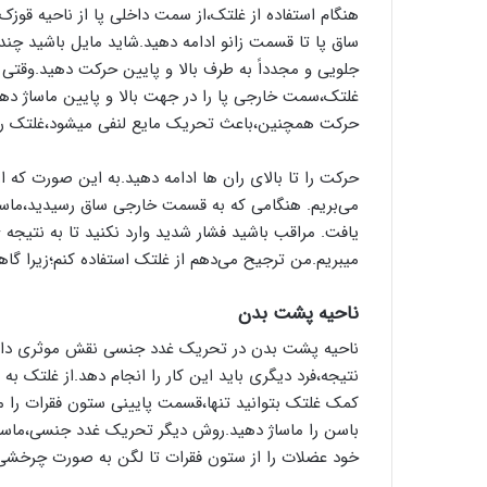
هنگام استفاده از غلتک،از سمت داخلی پا از ناحیه قو
ساق پا تا قسمت زانو ادامه دهید.شاید مایل باشید چند
جلویی و مجدداً به طرف بالا و پایین حرکت دهید.وقتی
غلتک،سمت خارجی پا را در جهت بالا و پایین ماساژ دهید
حرکت همچنین،باعث تحریک مایع لنفی میشود،غلتک را در
حرکت را تا بالای ران ها ادامه دهید.به این صورت که ا
می‌بریم. هنگامی که به قسمت خارجی ساق رسیدید،ماساژ ر
یافت. مراقب باشید فشار شدید وارد نکنید تا به نتیجه 
میبریم.من ترجیح می‌دهم از غلتک استفاده کنم؛زیرا گا
ناحیه پشت بدن
ناحیه پشت بدن در تحریک غدد جنسی نقش موثری دارد؛اما
نتیجه،فرد دیگری باید این کار را انجام دهد.از غلتک ب
کمک غلتک بتوانید تنها،قسمت پایینی ستون فقرات را 
باسن را ماساژ دهید.روش دیگر تحریک غدد جنسی،ماسا
خود عضلات را از ستون فقرات تا لگن به صورت چرخشی