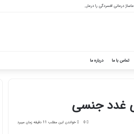
 ماساژ درمانی افسردگی را درمان کنید!
تماس با ما
درباره ما
ی غدد جنسی
آ
م
م
ا
و
س
0
خواندن این مطلب 11 دقیقه زمان میبرد
ز
ا
ش
ژ