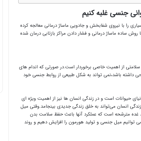
ا
ی
وانی جنسی غلبه کنیم
ن
م
یاری را با نیروی شفابخش و جادویی ماساژ درمانی معالجه کرده
ا
 روش ساده ماساژ درمانی و فشار دادن مراکز بازتابی درمان شده
س
ا
ژ
ح
و
سلامتی از اهمیت خاصی برخوردار است.در صورتی که اندام های
ا
وحی داشته باشد،نمی تواند به شکل طبیعی از روابط جنسی خود
س‌
ج
م
ع
نیای حیوانات است و در زندگی انسان ها نیز از اهمیت ویژه ای
ش
زندگی انسان می‌تواند به خلق زندگی جدیدی بینجامد.وقتی میل
و
د غده مترشحه است که عملکرد آنها باعث حفظ سلامت بدن
ی
 توانیم میل جنسی و تولید هورمون را افزایش دهیم و روند
د
!