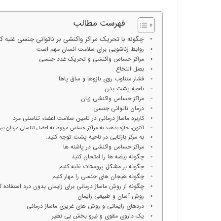
ا
س
فهرست مطالب
تیر 28, 1404
ا
نحوه ماساژ صورت بعد از تزری
چگونه با تحریک مراکز واکنشی بر ناتوانی جنسی غلبه کن
ژ
بایدها و نبایدهای آن!
روابط زناشویی برای سلامت انسان مهم است
ص
مراکز حساس واکنشی و تحریک غدد جنسی
و
بصل النخاع
ر
فشار متناوب روی بازوها و ساق پاها
ت
ناحیه پشت بدن
ب
مراکز حساس واکنشی زبان
ع
درمان ناتوانی جنسی
د
کاربرد ماساژ درمانی در تامین سلامت اعضاء تناسلی مرد
ا
اکنون،اجازه بدهید به مراکز حساس مربوط به اعضاء تناسلی مردان بپر
ز
به مرکز بازتابی در ناحیه پشت توجه کنید.
ت
مراکز حساس واکنشی در پاشنه ها
ز
چگونه بیضه ها را امتحان کنید
ر
چگونه بر مشکل پروستات غلبه کنیم
ی
چگونه هیجان های جنسی را مهار کنیم
ق
چگونه از روش ماساژ درمانی برای زایمان بدون درد استفاده ک
چ
روش آسان و طبیعی زایمان
ر
دردهای زایمانی و روش های غریزی ماساژ درمانی
یک داروی مقوی و نیرو بخش بی نظیر
ب