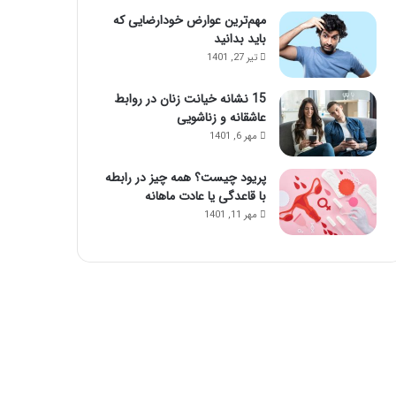
ا
مهم‌ترین عوارض خودارضایی که
ز
باید بدانید
ت
تیر 27, 1401
ز
ر
15 نشانه خیانت زنان در روابط
ی
عاشقانه و زناشویی
ق
مهر 6, 1401
ژ
ل
پریود چیست؟ همه چیز در رابطه
با قاعدگی یا عادت ماهانه
مهر 11, 1401