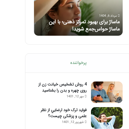
ا
ی
مرداد 5, 1404
ک
برای بهبود تمرکز ذهنی؛ با این
راهنمای کامل آموزش ماساژ
ا
 حواس‌جمع شوید!
تزریق ژل
م
ل
آ
م
و
ز
پرخواننده
ش
م
ا
س
4 روش تشخیص خیانت زن از
ا
روی چهره و بدن را بشناسید
ژ
مهر 12, 1401
ل
ب
فواید ترک خود ارضايي از نظر
ب
علمی و پزشکی چیست؟
ع
شهریور 12, 1401
د