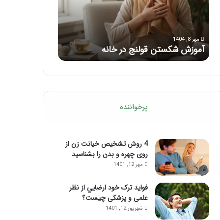
با
این
مرداد 6, 1404
ماساژ
ماساژ برای بهبود
حواس‌جمع
مهر 8, 1404
آموزش شکستن قولنج در خانه
ماساژ حواس‌جمع
شوید!
پرخواننده
4 روش تشخیص خیانت زن از
روی چهره و بدن را بشناسید
مهر 12, 1401
فواید ترک خود ارضايي از نظر
علمی و پزشکی چیست؟
شهریور 12, 1401