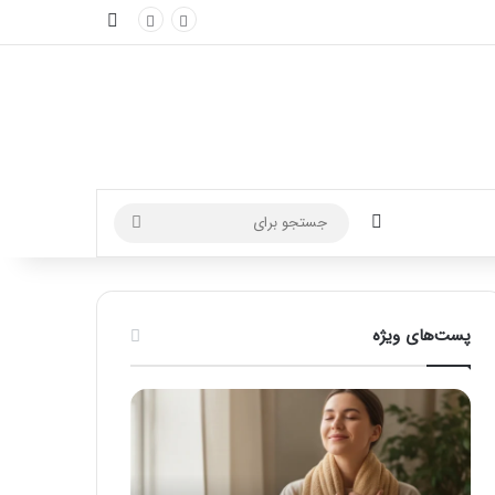
نوارکناری
تغییر پوسته
جستجو
برای
پست‌های ویژه
آموزش
ماساژ
شکستن
برای
قولنج
بهبود
در
تمرکز
خانه
ذهنی؛