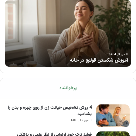
آ
م
م
ا
و
س
ز
ا
ش
ژ
ش
ب
ک
ر
س
ا
ت
ی
مهر 8, 1404
آموزش شکستن قولنج در خانه
م
ن
ب
ق
ه
و
ب
ل
و
ن
د
پرخواننده
ج
ت
د
م
ر
ر
4 روش تشخیص خیانت زن از روی چهره و بدن را
خ
ک
بشناسید
ا
ز
مهر 12, 1401
ن
ذ
ه
ه
فواید ترک خود ارضايي از نظر علمی و پزشکی