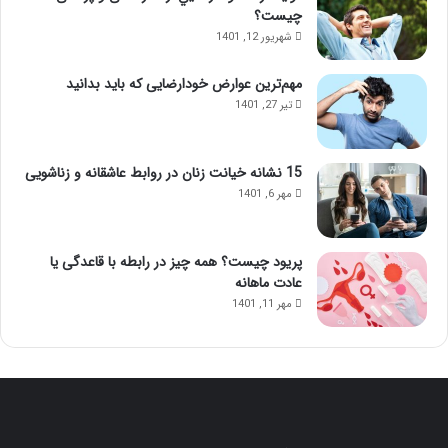
ن
چیست؟
ی
شهریور 12, 1401
؛
ب
مهم‌ترین عوارض خودارضایی که باید بدانید
ا
تیر 27, 1401
ا
ی
ن
م
15 نشانه خیانت زنان در روابط عاشقانه و زناشویی
ا
مهر 6, 1401
س
ا
ژ
پریود چیست؟ همه چیز در رابطه با قاعدگی یا
ح
عادت ماهانه
و
مهر 11, 1401
ا
س‌
ج
م
ع
ش
و